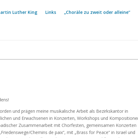
artin Luther King
Links
„Choräle zu zweit oder alleine“
dens!
rden und prägen meine musikalische Arbeit als Bezirkskantor in
ndlichen und Erwachsenen in Konzerten, Workshops und Kompositione
h-badischer Zusammenarbeit mit Chorfesten, gemeinsamen Konzerten
Friedenswege/Chemins de paix“, mit „Brass for Peace“ in Israel und