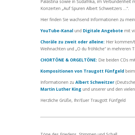
Palästina sowie in Südafrika, im Verbundenheit
Konzerten „Auf Spuren Albert Schweitzers …“.
Hier finden Sie wachsend Informationen zu mei
YouTube-Kanal
und
Digitale Angebote
mit vi
Choräle zu zweit oder alleine:
Hier kommen/t 
Weihnachten und „O du fröhliche“ in mehreren T
CHORTÖNE & ORGELTÖNE:
Die beiden CDs mi
Kompositionen von Traugott Fünfgeld
beim
Informationen zu
Albert Schweitzer
(Deutsche
Martin Luther King
und unserer und den viele
Herzliche Grüße, Ihr/Euer Traugott Fünfgeld
Töne des Friedens, Stimmen und Schall,